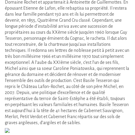
Domaine Rochet et appartenait à Antoinette de Guillemottes. En
épousant Etienne de Lafon, elle rebaptisa sa propriété. Il restera
dans leur famille pendant 150 ans et ils lui permettront de
devenir, en 1855, Quatrième Grand Cru classé. Cependant, une
longue période d’instabilité arriva avec une succession de
propriétaires au cours du XXème siècle jusqu’en 1960 lorsque Guy
Tesseron, personnage éminent du Cognac, le racheta. Il dut alors
tout reconstruire, de la chartreuse jusqu’aux installations
techniques. Il redonna ses lettres de noblesse petit à petit avec un
très bon millésime 1966 et un millésime 1970 tout simplement
exceptionnel. A l’aube du XXIème siècle, c’est l’un de ses fils,
Michel ainsi que sa soeur Caroline Poniatowska, qui reprennent la
gérance du domaine et décident de rénover et de moderniser
l’ensemble des outils de production. C’est Basile Tesseron qui
repris le Château Lafon-Rochet, au côté de son père Michel, en
2007. Depuis, une politique d’excellence et de qualité
représentative du terroir de Saint-Estèphe a été établi, toujours
en perpétuant les valeurs familiales et humaines. Basile Tesseron
est aujourd’hui à la tête de 41 hectares de Cabernet Sauvignon,
Merlot, Petit Verdot et Cabernet Franc répartis sur des sols de
graves argileuses, d’argiles et de sables.